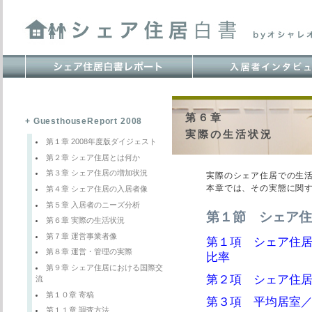
第６章
+ GuesthouseReport 2008
実際の生活状況
第１章 2008年度版ダイジェスト
第２章 シェア住居とは何か
第３章 シェア住居の増加状況
実際のシェア住居での生
本章では、その実態に関
第４章 シェア住居の入居者像
第５章 入居者のニーズ分析
第１節 シェア住
第６章 実際の生活状況
第７章 運営事業者像
第１項 シェア住
第８章 運営・管理の実際
比率
第９章 シェア住居における国際交
第２項 シェア住
流
第１０章 寄稿
第３項 平均居室
第１１章 調査方法