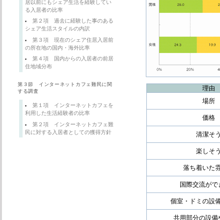
居以前にもシェア生活を経験してい
る入居者の比率
第２項 過去に経験した事のある
シェア生活スタイルの内訳
第３項 現在のシェア住居入居前
の所在地の国内・海外比率
第４項 国内からの入居者の前居
住地域分布
第３節 インターネットカフェ難民に関
理由
する調査
場所
第１項 インターネットカフェを
利用した生活経験者の比率
価格
第２項 インターネットカフェ難
民に対する入居者としての獲得方針
清潔そ
楽しそ
落ち着いた
国際交流がで
個室・ドミの設
共用部分の設備