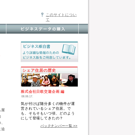
このサイトについ
て
シェア住居の歴史
株式会社日欧交遊企画 編
08.06.17.
気が付けば随分多くの物件が運
営されているシェア住居。で
ム屋
も、そもそもいつ頃、どのよう
勤
にして登場してきたの？
の、
バックナンバー一覧 >>
に迫