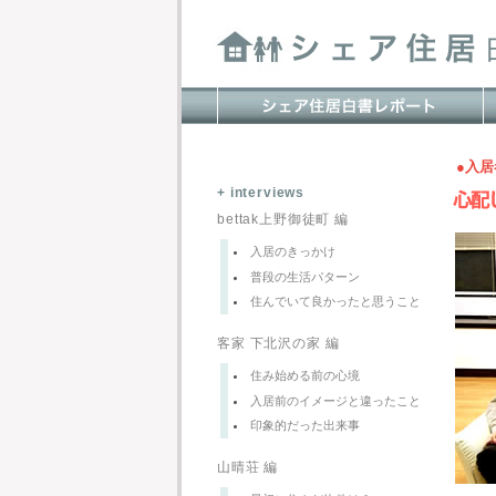
●入
+ interviews
bettak上野御徒町 編
入居のきっかけ
普段の生活パターン
住んでいて良かったと思うこと
客家 下北沢の家 編
住み始める前の心境
入居前のイメージと違ったこと
印象的だった出来事
山晴荘 編