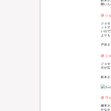
鈴木さ
聞いた
@ シ
ジョセ
ットで
いので
よりも
戸谷さ
@ シ
ジョセ
方が広
鈴木さ
@ ウ
樋本さ
かなか